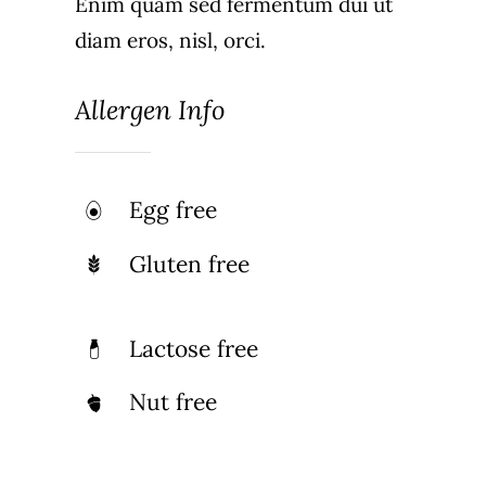
Enim quam sed fermentum dui ut
diam eros, nisl, orci.
Allergen Info
Egg free
Gluten free
Lactose free
Nut free